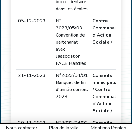
bucco-dentaire
dans les écoles
05-12-2023
N°
Centre
Déli
2023/05/03
Communal
Convention de
d'Action
partenariat
Sociale /
avec
l'association
FACE Flandres
21-11-2023
N°2023/04/01
Conseils
Déli
Banquet de fin
municipaux
d'année séniors
/ Centre
2023
Communal
d'Action
Sociale /
20-11-2023
N°2023/04/02
Conseils
Déli
Nous contacter
Plan de la ville
Mentions légales
Colis de fin
municipaux